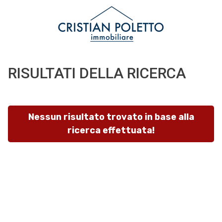
Codice
IT
EN
RISULTATI DELLA RICERCA
Contratto
HOME
Qualsiasi
CHI
Nessun risultato trovato in base alla
SIAMO
ricerca effettuata!
Vendita
IMMOBILI
Affitto
SERVIZI
Scegli
dove