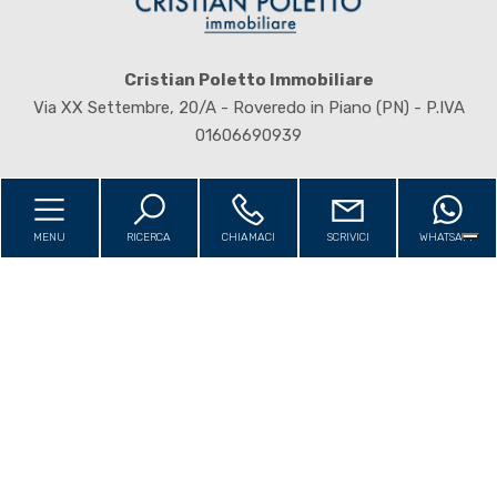
4
5
Cristian Poletto Immobiliare
Via XX Settembre, 20/A - Roveredo in Piano (PN) - P.IVA
5+
01606690939
Bagni
minimi
MENU
RICERCA
CHIAMACI
SCRIVICI
WHATSAPP
Home
Qualsiasi
Chi siamo
Immobili
1
Servizi
2
USA