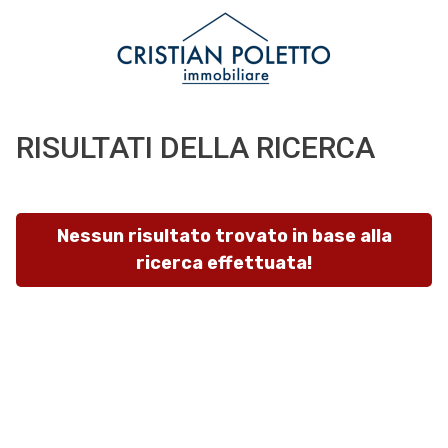
Codice
IT
EN
RISULTATI DELLA RICERCA
Contratto
HOME
Qualsiasi
CHI
Nessun risultato trovato in base alla
SIAMO
ricerca effettuata!
Vendita
IMMOBILI
Affitto
SERVIZI
Scegli
dove