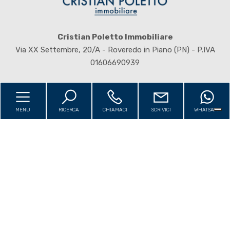
4
5
Cristian Poletto Immobiliare
Via XX Settembre, 20/A - Roveredo in Piano (PN) - P.IVA
5+
01606690939
Bagni
minimi
MENU
RICERCA
CHIAMACI
SCRIVICI
WHATSAPP
Home
Qualsiasi
Chi siamo
Immobili
1
Servizi
2
USA