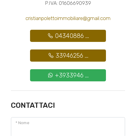
P.IVA: 01606690939
cristianpolettoimmobiliare@gmail.com
04340886 ...
33946256 ...
+3933946 ...
CONTATTACI
* Nome