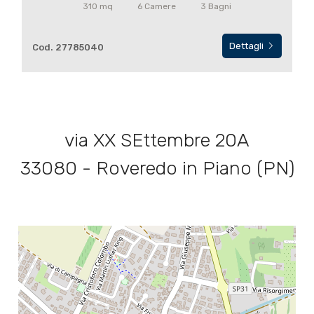
310 mq
6 Camere
3 Bagni
3
Dettagli
Cod. 27785040
4
5
via XX SEttembre 20A
5+
33080 - Roveredo in Piano (PN)
Altre
opzioni
-
multiscelta
Giardino