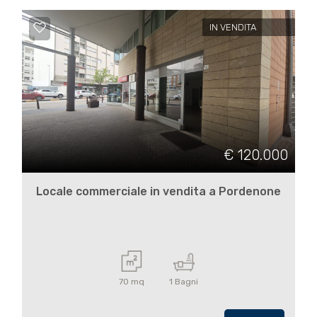
4
IN VENDITA
5
5+
Bagni
€ 120.000
minimi
Locale commerciale in vendita a Pordenone
Qualsiasi
1
2
70 mq
1 Bagni