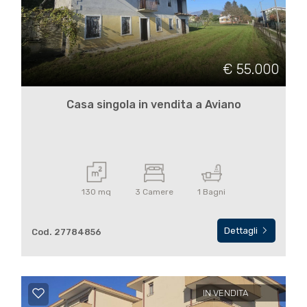
Commerciali
€ 55.000
Terreni
Casa singola in vendita a Aviano
Prezzo
130 mq
3 Camere
1 Bagni
Dettagli
Cod. 27784856
Totale
mq
IN VENDITA