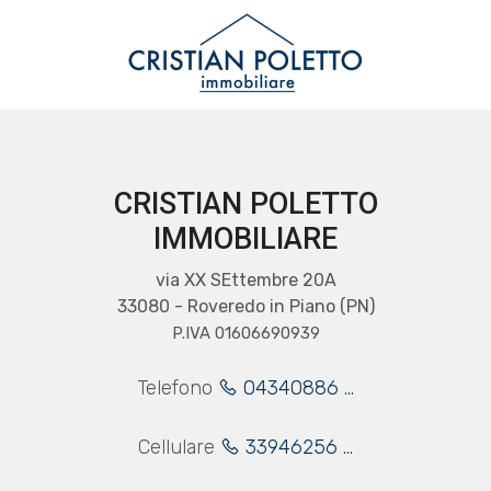
Codice
IT
EN
Contratto
HOME
CRISTIAN POLETTO
Qualsiasi
IMMOBILIARE
CHI
SIAMO
via XX SEttembre 20A
Vendita
33080 - Roveredo in Piano (PN)
P.IVA 01606690939
IMMOBILI
Affitto
Telefono
04340886 ...
SERVIZI
Scegli
Cellulare
33946256 ...
dove