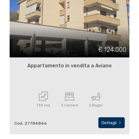
Locali
€ 124.000
minimi
Appartamento in vendita a Aviano
Qualsiasi
1
2
130 mq
3 Camere
2 Bagni
3
Dettagli
Cod. 27784846