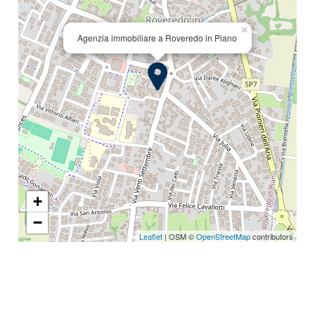
×
Posto auto/Box
Agenzia immobiliare a Roveredo in Piano
Balcone/Terrazzo
Ascensore
Arredato
Nuova costruzione
+
−
Lusso
Leaflet
| OSM ©
OpenStreetMap
contributors