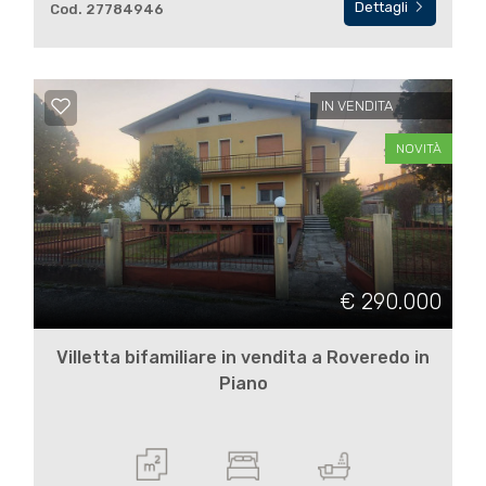
3
Dettagli
Cod. 27784946
4
IN VENDITA
5
NOVITÀ
5+
Camere
minime
€ 290.000
Qualsiasi
Villetta bifamiliare in vendita a Roveredo in
Piano
1
2