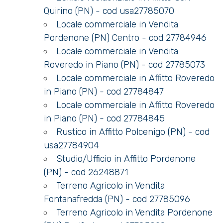
Quirino (PN) - cod usa27785070
Locale commerciale in Vendita
3
Pordenone (PN) Centro - cod 27784946
Locale commerciale in Vendita
4
Roveredo in Piano (PN) - cod 27785073
Locale commerciale in Affitto Roveredo
5
in Piano (PN) - cod 27784847
Locale commerciale in Affitto Roveredo
5+
in Piano (PN) - cod 27784845
Rustico in Affitto Polcenigo (PN) - cod
usa27784904
Altre
Studio/Ufficio in Affitto Pordenone
opzioni
(PN) - cod 26248871
-
Terreno Agricolo in Vendita
multiscelta
Fontanafredda (PN) - cod 27785096
Terreno Agricolo in Vendita Pordenone
Giardino