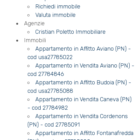
cercare
Richiedi immobile
USA
Valuta immobile
Provincia
Agenzie
CONTATTI
Cristian Poletto Immobiliare
Comune
Immobili
Appartamento in Affitto Aviano (PN) -
cod usa27785022
Appartamento in Vendita Aviano (PN) -
cod 27784846
Appartamento in Affitto Budoia (PN) -
Tipologia
cod usa27785088
-
Appartamento in Vendita Caneva (PN)
multiscelta
- cod 27784982
Appartamento in Vendita Cordenons
Qualsiasi
(PN) - cod 27785091
Appartamento in Affitto Fontanafredda
Residenziali