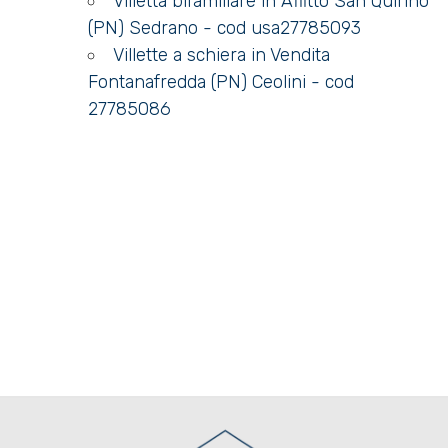
Villetta bifamiliare in Affitto San Quirino
(PN) Sedrano - cod usa27785093
Villette a schiera in Vendita
Fontanafredda (PN) Ceolini - cod
27785086