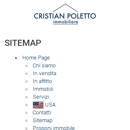
Codice
IT
EN
SITEMAP
Contratto
HOME
Home Page
Qualsiasi
CHI
Chi siamo
In vendita
SIAMO
Vendita
In affitto
Immobili
IMMOBILI
Affitto
Servizi
USA
SERVIZI
Contatti
Scegli
Sitemap
dove
Proponi immobile