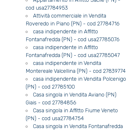
Appartamento in Affitto Sacile (PN) -
4
cod usa27784953
Attività commerciale in Vendita
5
Roveredo in Piano (PN) - cod 27784716
casa indipendente in Affitto
5+
Fontanafredda (PN) - cod usa27785076
casa indipendente in Affitto
Fontanafredda (PN) - cod usa27785047
Bagni
casa indipendente in Vendita
minimi
Montereale Valcellina (PN) - cod 27839774
casa indipendente in Vendita Polcenigo
Qualsiasi
(PN) - cod 27785100
Casa singola in Vendita Aviano (PN)
1
Giais - cod 27784856
Casa singola in Affitto Fiume Veneto
2
(PN) - cod usa27784754
Casa singola in Vendita Fontanafredda