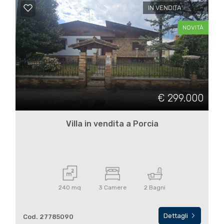
4
IN VENDITA
NOVITÀ
5
5+
Bagni
€ 299.000
minimi
Villa in vendita a Porcia
Qualsiasi
1
240 mq
3 Camere
2 Bagni
2
Dettagli
Cod. 27785090