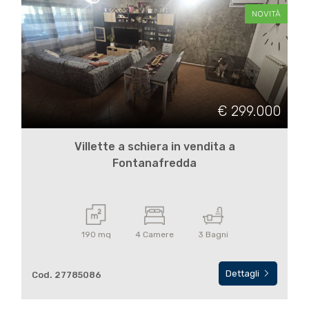
NOVITÀ
€ 299.000
Villette a schiera in vendita a
Fontanafredda
190 mq
4 Camere
3 Bagni
Dettagli
Cod. 27785086