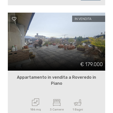
3
4
IN VENDITA
5
5+
Camere
€ 179.000
minime
Appartamento in vendita a Roveredo in
Qualsiasi
Piano
1
186 mq
3 Camere
1 Bagni
2