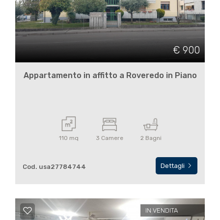
€ 900
Appartamento in affitto a Roveredo in Piano
110 mq
3 Camere
2 Bagni
Dettagli
Cod. usa27784744
IN VENDITA