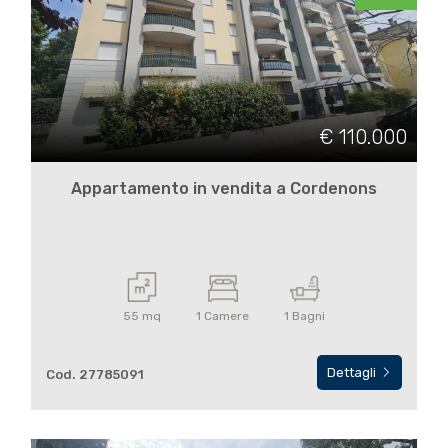
€ 110.000
Locali
minimi
Appartamento in vendita a Cordenons
Qualsiasi
1
55 mq
1 Camere
1 Bagni
2
Dettagli
Cod. 27785091
3