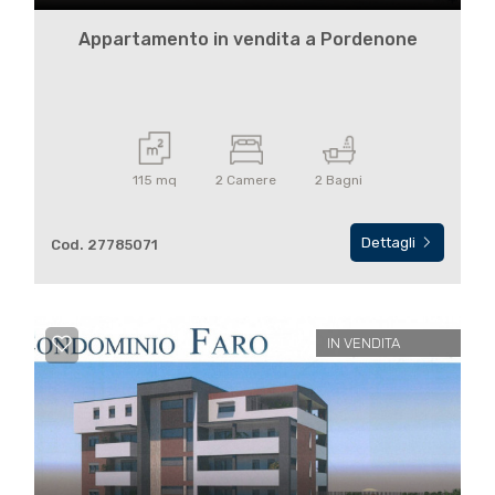
Appartamento in vendita a Pordenone
115 mq
2 Camere
2 Bagni
Dettagli
Cod. 27785071
IN VENDITA