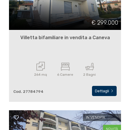
Commerciali
€ 299.000
Terreni
Villetta bifamiliare in vendita a Caneva
Prezzo
264 mq
6 Camere
2 Bagni
Dettagli
Cod. 27784794
Totale
mq
IN VENDITA
NOVITÀ