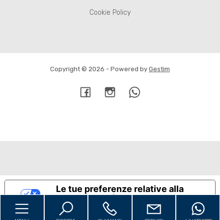
Cookie Policy
Copyright © 2026 - Powered by
Gestim
Torna su
Le tue preferenze relative alla
privacy
Informativa sulla raccolta