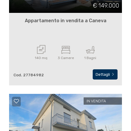
cercare
€ 149.000
USA
Provincia
Appartamento in vendita a Caneva
CONTATTI
Comune
140 mq
3 Camere
1 Bagni
Dettagli
Cod. 27784982
Tipologia
-
multiscelta
IN VENDITA
Qualsiasi
Residenziali