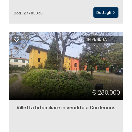
Dettagli
Cod. 27785035
3
4
IN VENDITA
5
5+
Altre
€ 280.000
opzioni
-
Villetta bifamiliare in vendita a Cordenons
multiscelta
Giardino