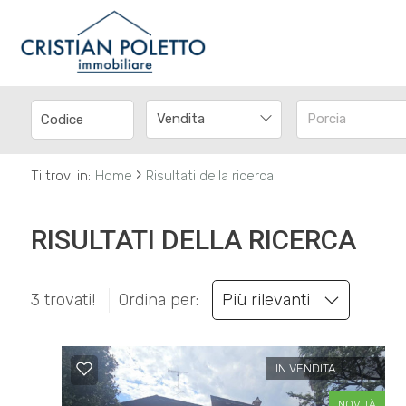
Codice
IT
EN
Vendita
Porcia
Contratto
HOME
›
Ti trovi in:
Home
Risultati della ricerca
Qualsiasi
CHI
SIAMO
RISULTATI DELLA RICERCA
Vendita
IMMOBILI
Affitto
3 trovati!
Ordina per:
Più rilevanti
SERVIZI
Scegli
IN VENDITA
dove
NOVITÀ