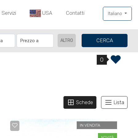
Servizi
USA
Contatti
Italiano
CERCA
ALTRO
0
Schede
Lista
IN VENDITA
NOVITÀ