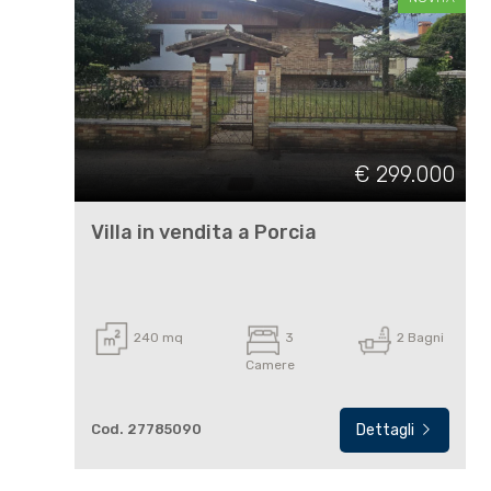
cercare
USA
Pordenone
CONTATTI
Porcia
€ 299.000
Villa in vendita a Porcia
Tipologia
-
240 mq
3
2 Bagni
multiscelta
Camere
Qualsiasi
Cod. 27785090
Dettagli
Residenziali