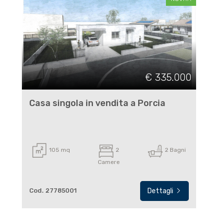
€ 335.000
Casa singola in vendita a Porcia
105 mq
2
2 Bagni
Camere
Cod. 27785001
Dettagli