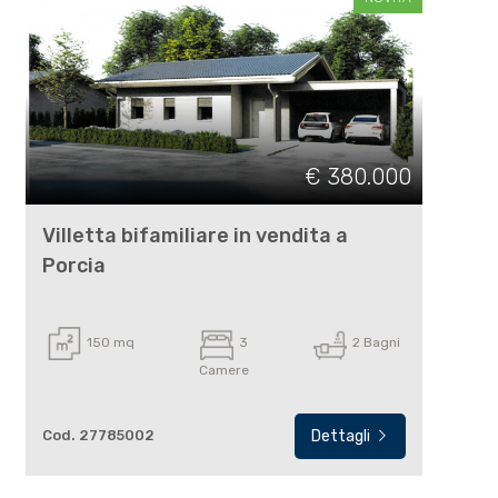
€ 380.000
Villetta bifamiliare in vendita a
Porcia
150 mq
3
2 Bagni
Camere
Cod. 27785002
Dettagli