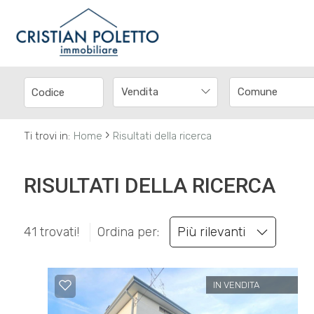
Codice
IT
EN
Vendita
Contratto
HOME
›
Ti trovi in:
Home
Risultati della ricerca
Qualsiasi
CHI
SIAMO
RISULTATI DELLA RICERCA
Vendita
IMMOBILI
Affitto
41 trovati!
Ordina per:
Più rilevanti
SERVIZI
Scegli
IN VENDITA
dove