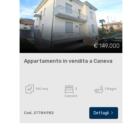
cercare
USA
Provincia
CONTATTI
Comune
€ 149.000
Appartamento in vendita a Caneva
Tipologia
-
140 mq
3
1 Bagni
multiscelta
Camere
Qualsiasi
Cod. 27784982
Dettagli
Residenziali