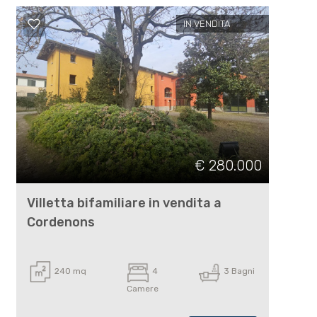
IN VENDITA
€ 280.000
Villetta bifamiliare in vendita a
Cordenons
240 mq
4
3 Bagni
Camere