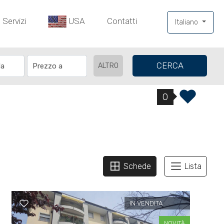
Servizi
USA
Contatti
Italiano
CERCA
ALTRO
0
Schede
Lista
IN VENDITA
NOVITÀ