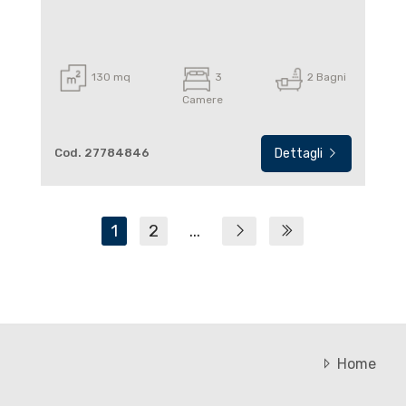
130 mq
3
2 Bagni
Camere
Cod. 27784846
Dettagli
1
2
...
Home