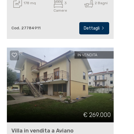
178 mq
3
2 Bagni
Camere
Cod. 27784911
Dettagli
IN VENDITA
€ 269.000
Villa in vendita a Aviano