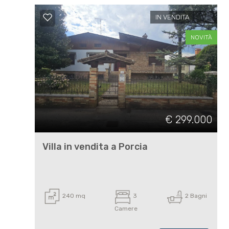
IN VENDITA
Commerciali
NOVITÀ
Terreni
Prezzo
€ 299.000
Villa in vendita a Porcia
Totale
240 mq
3
2 Bagni
mq
Camere