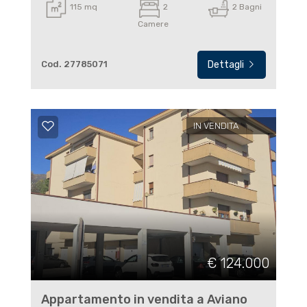
115 mq
2
2 Bagni
Camere
Cod. 27785071
Dettagli
IN VENDITA
€ 124.000
Appartamento in vendita a Aviano