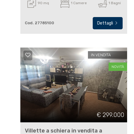
4
90 mq
1 Camere
1 Bagni
5
Cod. 27785100
Dettagli
5+
IN VENDITA
Bagni
minimi
NOVITÀ
Qualsiasi
1
€ 299.000
2
Villette a schiera in vendita a