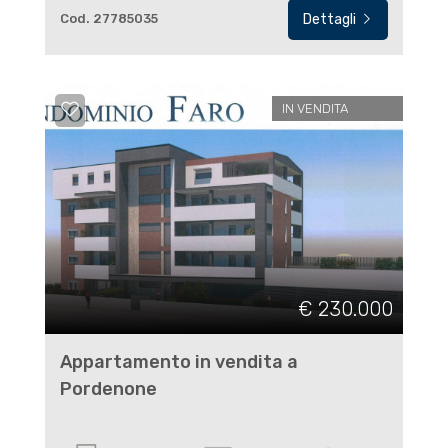
Cod. 27785035
Dettagli
IN VENDITA
€ 230.000
Appartamento in vendita a
Pordenone