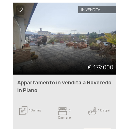
IN VENDITA
€ 179.000
Appartamento in vendita a Roveredo
in Piano
186 mq
3
1 Bagni
Camere