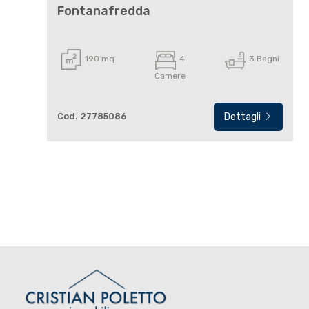
3
Fontanafredda
4
190 mq
4
3 Bagni
Camere
5
Cod. 27785086
Dettagli
5+
Camere
minime
Qualsiasi
1
2