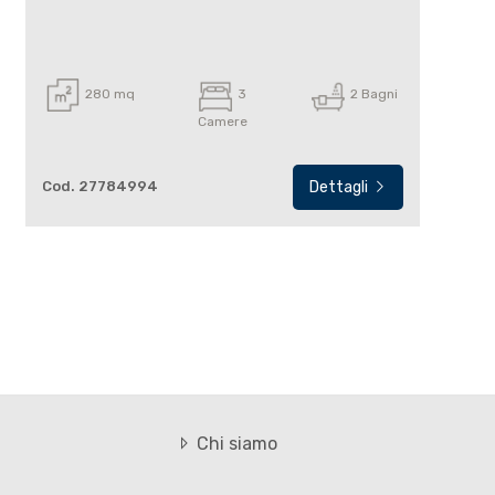
280 mq
3
2 Bagni
Camere
Cod. 27784994
Dettagli
Chi siamo