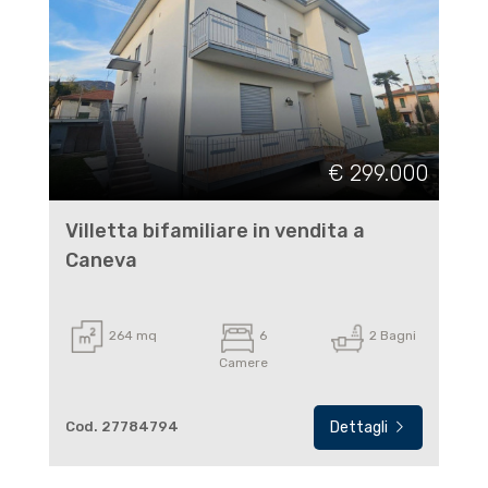
€ 299.000
Villetta bifamiliare in vendita a
Caneva
264 mq
6
2 Bagni
Camere
Cod. 27784794
Dettagli