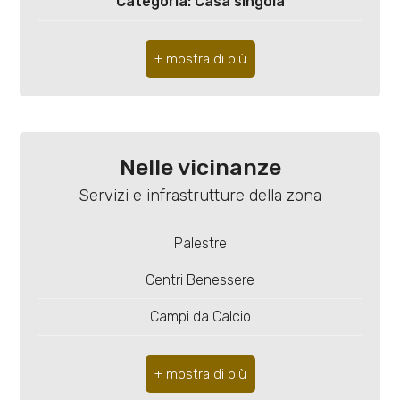
3
Categoria: Casa singola
Comune: Porcia
4
Totale mq: 105 mq
5
Camere: 2
Bagni: 2
5+
Nelle vicinanze
Locali: 4
Servizi e infrastrutture della zona
Camere
Numero posti auto coperti: Si
minime
Palestre
Riscaldamento: Autonomo
Centri Benessere
Qualsiasi
Posto auto: Coperto
Campi da Calcio
Stato attuale: In costruzione
1
Complessi Sportivi
Giardino: Privato, 300 mq
Campi da Tennis
2