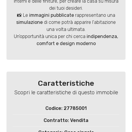
interni e delle finiture, per creare la casa su misura
4
dei tuoi desideri.
📸 Le
immagini pubblicate
rappresentano una
5
simulazione
di come potrà apparire l'abitazione
una volta ultimata.
5+
Un'opportunità unica per chi cerca
indipendenza,
comfort e design moderno
Bagni
minimi
Qualsiasi
Caratteristiche
Scopri le caratteristiche di questo immobile
1
Codice: 27785001
2
Contratto: Vendita