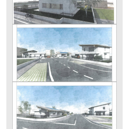
Predisposizione allarme
Posto auto/Box
Cassetta di sicurezza
Persiane
Balcone/Terrazzo
Tapparelle
Ascensore
Arredato
Nuova costruzione
Lusso