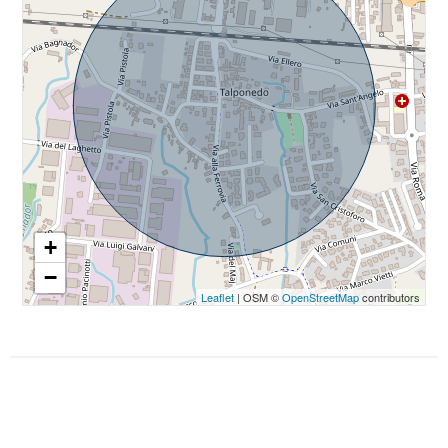
+
−
Leaflet
| OSM ©
OpenStreetMap
contributors