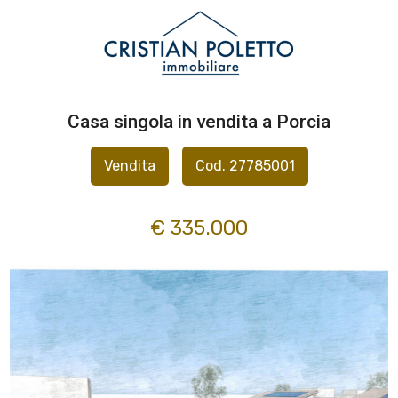
Codice
IT
EN
Casa singola in vendita a Porcia
Contratto
HOME
Vendita
Cod. 27785001
Qualsiasi
CHI
€ 335.000
SIAMO
Vendita
IMMOBILI
Affitto
SERVIZI
Scegli
dove