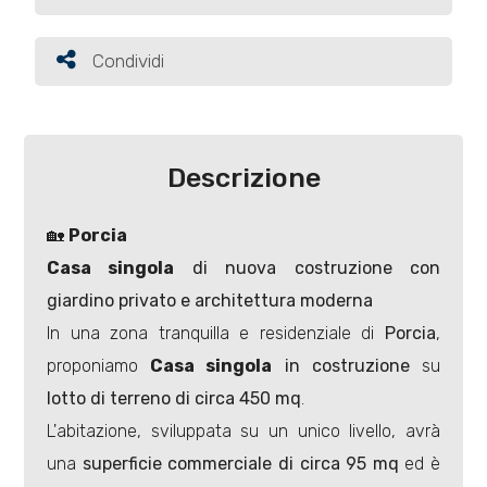
Commerciali
Condividi
Condividi
Terreni
Descrizione
Prezzo
🏡
Porcia
Casa singola
di nuova costruzione con
giardino privato e architettura moderna
In una zona tranquilla e residenziale di
Porcia
,
proponiamo
Casa singola
in costruzione
su
lotto di terreno di circa 450 mq
.
Totale
L'abitazione, sviluppata su un unico livello, avrà
mq
una
superficie commerciale di circa 95 mq
ed è